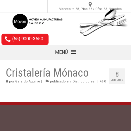
Montecito 38, Piso 33 / Ofna 33, Nápoles
(55) 9000-3550
MENÚ
Cubiertos
Cristalería Mónaco
8
Accesorios
JUL 2016
por
Gerardo Aguirre
|
publicado en:
Distribuidores
|
0
Empaques