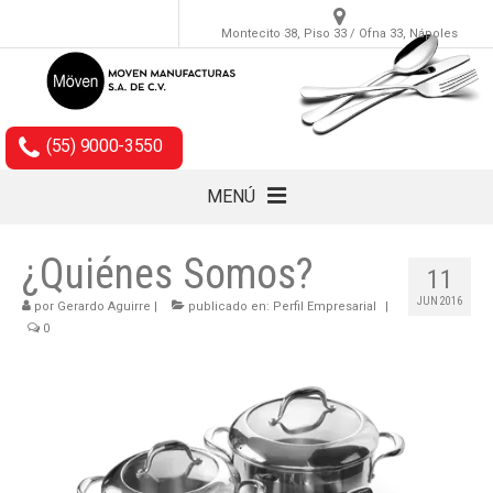
Montecito 38, Piso 33 / Ofna 33, Nápoles
(55) 9000-3550
MENÚ
Cubiertos
¿Quiénes Somos?
11
Accesorios
JUN 2016
por
Gerardo Aguirre
|
publicado en:
Perfil Empresarial
|
0
Empaques