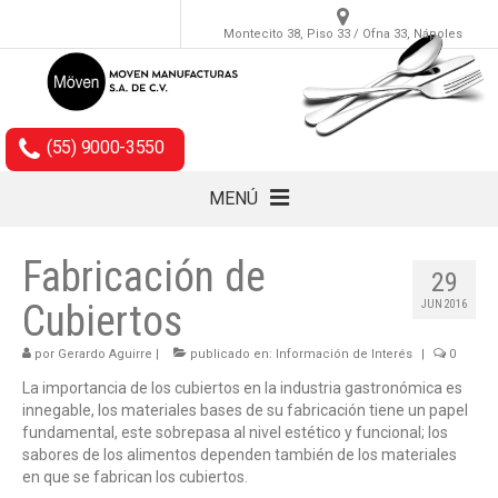
Montecito 38, Piso 33 / Ofna 33, Nápoles
(55) 9000-3550
MENÚ
Cubiertos
Fabricación de
29
Accesorios
Cubiertos
JUN 2016
Empaques
por
Gerardo Aguirre
|
publicado en:
Información de Interés
|
0
La importancia de los cubiertos en la industria gastronómica es
innegable, los materiales bases de su fabricación tiene un papel
fundamental, este sobrepasa al nivel estético y funcional; los
sabores de los alimentos dependen también de los materiales
en que se fabrican los cubiertos.