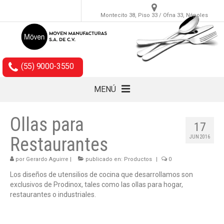
Montecito 38, Piso 33 / Ofna 33, Nápoles
(55) 9000-3550
MENÚ
Cubiertos
Ollas para
17
Accesorios
Restaurantes
JUN 2016
Empaques
por
Gerardo Aguirre
|
publicado en:
Productos
|
0
Los diseños de utensilios de cocina que desarrollamos son
exclusivos de Prodinox, tales como las ollas para hogar,
restaurantes o industriales.