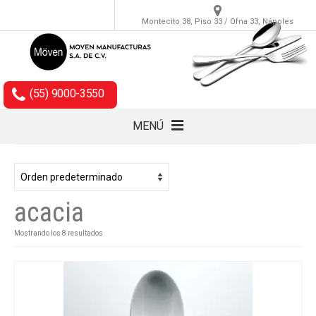
Montecito 38, Piso 33 / Ofna 33, Nápoles
(55) 9000-3550
MENÚ
Cubiertos
Accesorios
acacia
Empaques
Mostrando los 8 resultados