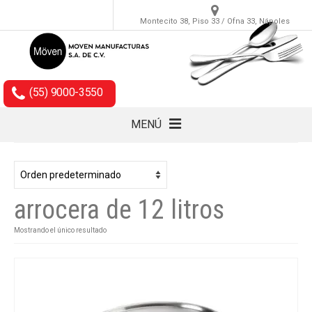
Montecito 38, Piso 33 / Ofna 33, Nápoles
(55) 9000-3550
MENÚ
Cubiertos
Accesorios
arrocera de 12 litros
Empaques
Mostrando el único resultado