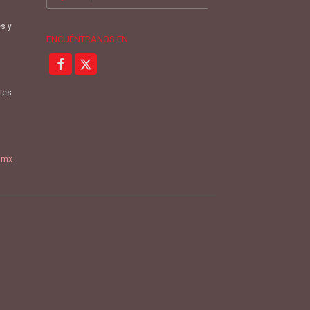
por:
es y
ENCUÉNTRANOS EN
oles
.mx