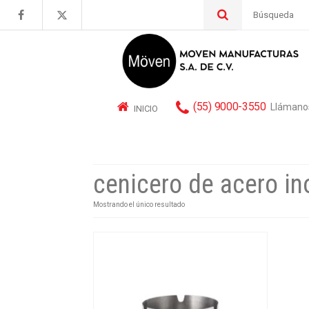
Buscar
por:
(55) 9000-3550
Llámano
INICIO
cenicero de acero in
Mostrando el único resultado