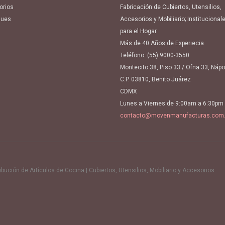
orios
Fabricación de Cubiertos, Utensilios,
ues
Accesorios y Mobiliario; Institucional
para el Hogar
Más de 40 Años de Experiecia
Teléfono:
(55) 9000-3550
Montecito 38, Piso 33 / Ofna 33, Náp
C.P. 03810, Benito Juárez
CDMX
Lunes a Viernes de 9:00am a 6:30pm
contacto@movenmanufacturas.com
ución de Artículos de Cocina | Cubiertos, Utensilios, Mobiliario y Accesorios