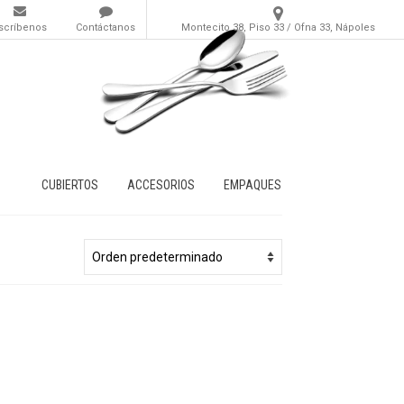
scríbenos
Contáctanos
Montecito 38, Piso 33 / Ofna 33, Nápoles
CUBIERTOS
ACCESORIOS
EMPAQUES