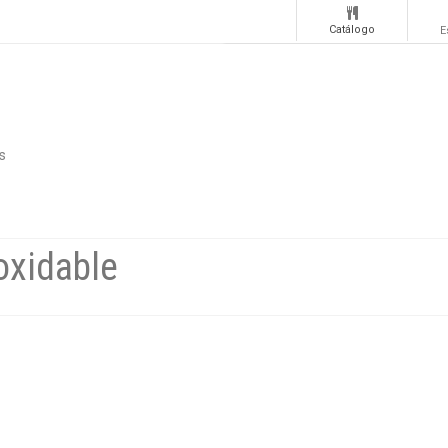
Catálogo
E
s
oxidable