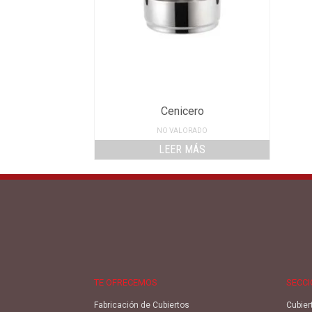
Cenicero
NO VALORADO
LEER MÁS
TE OFRECEMOS
SECC
Fabricación de Cubiertos
Cubier