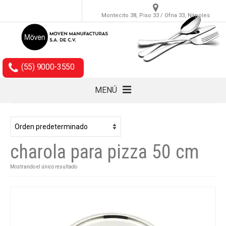
Montecito 38, Piso 33 / Ofna 33, Nápoles
(55) 9000-3550
MENÚ
Cubiertos
Accesorios
charola para pizza 50 cm
Empaques
Mostrando el único resultado