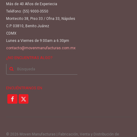
Más de 40 Años de Experiecia
Teléfono:
(55) 9000-3550
Montecito 38, Piso 33 / Ofna 33, Nápoles
C.P. 03810, Benito Juárez
CDMX
Lunes a Viernes de 9:00am a 6:30pm
contacto@movenmanufacturas.com.mx
¿NO ENCUENTRAS ALGO?
Buscar
por:
ENCUÉNTRANOS EN
© 2026 Moven Manufacturas | Fabricación, Venta y Distribución de