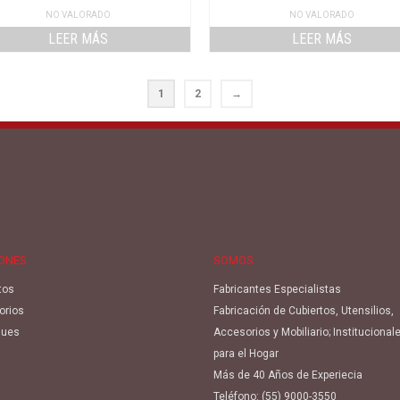
NO VALORADO
NO VALORADO
LEER MÁS
LEER MÁS
1
2
→
IONES
SOMOS
tos
Fabricantes Especialistas
orios
Fabricación de Cubiertos, Utensilios,
ues
Accesorios y Mobiliario; Institucional
para el Hogar
Más de 40 Años de Experiecia
Teléfono:
(55) 9000-3550