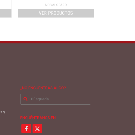
NO VALORADO
VER PRODUCTOS
¿NO ENCUENTRAS ALGO?
Buscar
por:
es y
ENCUÉNTRANOS EN