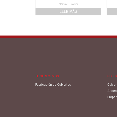
NO VALORADO
LEER MÁS
TE OFRECEMOS
SECC
Fabricación de Cubiertos
Cubier
Acces
Empaq