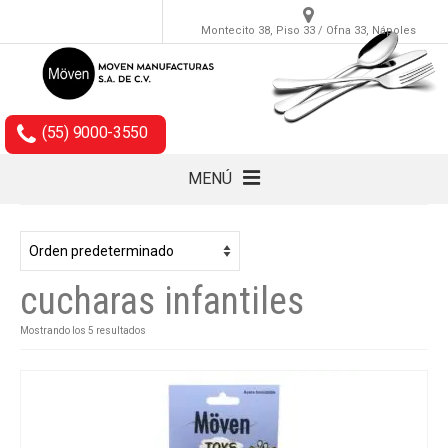
Montecito 38, Piso 33 / Ofna 33, Nápoles
(55) 9000-3550
MENÚ
Cubiertos
Accesorios
cucharas infantiles
Empaques
Mostrando los 5 resultados