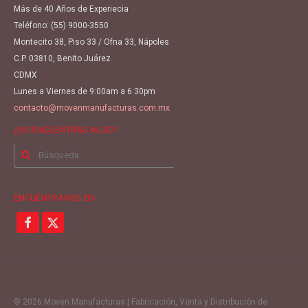
Más de 40 Años de Experiecia
Teléfono:
(55) 9000-3550
Montecito 38, Piso 33 / Ofna 33, Nápoles
C.P. 03810, Benito Juárez
CDMX
Lunes a Viernes de 9:00am a 6:30pm
contacto@movenmanufacturas.com.mx
¿NO ENCUENTRAS ALGO?
Buscar
por:
ENCUÉNTRANOS EN
© 2026 Moven Manufacturas | Fabricación, Venta y Distribución de