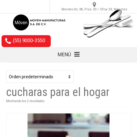
Montecito 38, Piso 33 / Ofna 33, Nápoles
(55) 9000-3550
MENÚ
Cubiertos
Accesorios
cucharas para el hogar
Empaques
Mostrando los 2 resultados