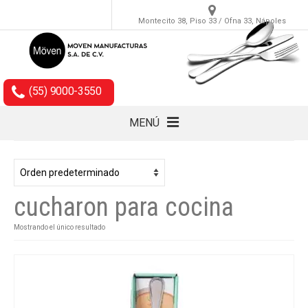
Montecito 38, Piso 33 / Ofna 33, Nápoles
(55) 9000-3550
MENÚ
Cubiertos
Accesorios
cucharon para cocina
Empaques
Mostrando el único resultado