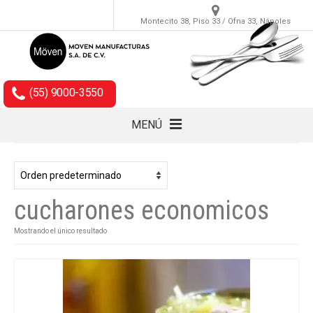
Montecito 38, Piso 33 / Ofna 33, Nápoles
(55) 9000-3550
MENÚ
Cubiertos
Accesorios
cucharones economicos
Empaques
Mostrando el único resultado