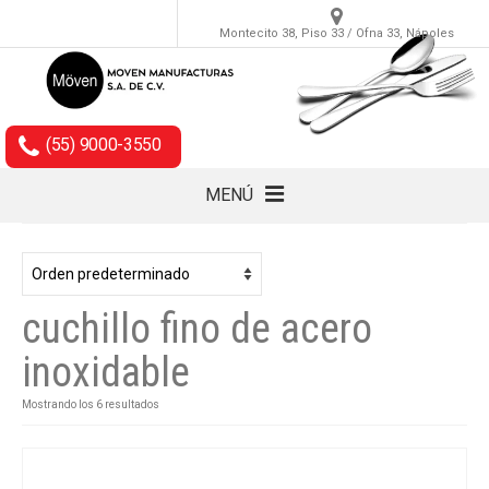
Montecito 38, Piso 33 / Ofna 33, Nápoles
(55) 9000-3550
MENÚ
Cubiertos
Accesorios
cuchillo fino de acero
Empaques
inoxidable
Mostrando los 6 resultados