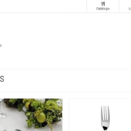
Catálogo
E
s
es