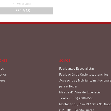
NO VALORADO
LEER MÁS
IONES
SOMOS
tos
Fabricantes Especialistas
orios
Fabricación de Cubiertos, Utensilios,
ues
Accesorios y Mobiliario; Institucional
para el Hogar
Más de 40 Años de Experiecia
Teléfono:
(55) 9000-3550
Montecito 38, Piso 33 / Ofna 33, Náp
C.P. 03810, Benito Juárez