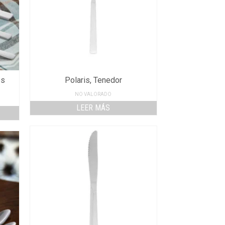
os
Polaris, Tenedor
NO VALORADO
LEER MÁS