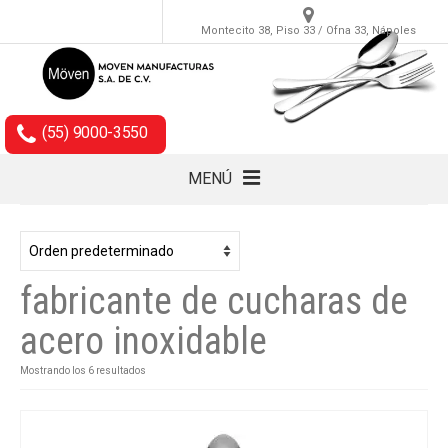
Montecito 38, Piso 33 / Ofna 33, Nápoles
(55) 9000-3550
MENÚ
Cubiertos
Accesorios
fabricante de cucharas de
Empaques
acero inoxidable
Mostrando los 6 resultados