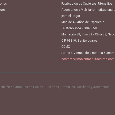
orios
Fabricación de Cubiertos, Utensilios,
ues
Accesorios y Mobiliario; Institucional
para el Hogar
Más de 40 Años de Experiecia
Teléfono:
(55) 9000-3550
Montecito 38, Piso 33 / Ofna 33, Náp
C.P. 03810, Benito Juárez
CDMX
Lunes a Viernes de 9:00am a 6:30pm
contacto@movenmanufacturas.com
ución de Artículos de Cocina | Cubiertos, Utensilios, Mobiliario y Accesorios