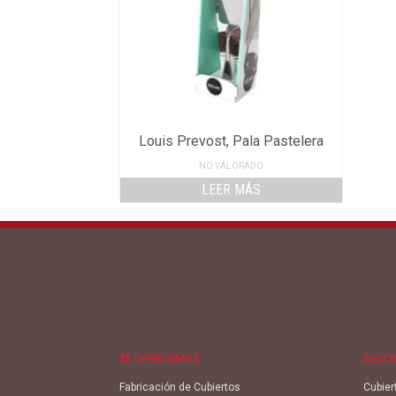
Louis Prevost, Pala Pastelera
NO VALORADO
LEER MÁS
TE OFRECEMOS
SECC
Fabricación de Cubiertos
Cubier