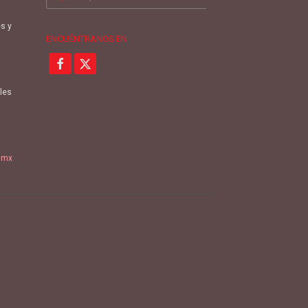
por:
es y
ENCUÉNTRANOS EN
oles
.mx