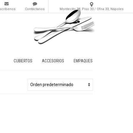
scríbenos
Contáctanos
Montecito 38, Piso 33 / Ofna 33, Nápoles
CUBIERTOS
ACCESORIOS
EMPAQUES