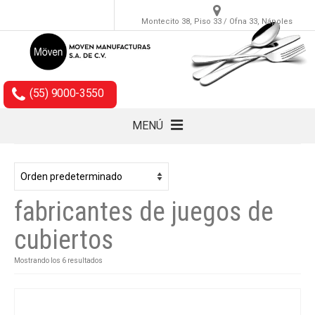
Montecito 38, Piso 33 / Ofna 33, Nápoles
(55) 9000-3550
MENÚ
Cubiertos
Accesorios
fabricantes de juegos de
Empaques
cubiertos
Mostrando los 6 resultados