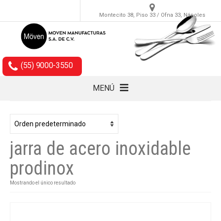
Montecito 38, Piso 33 / Ofna 33, Nápoles
(55) 9000-3550
MENÚ
Cubiertos
Accesorios
jarra de acero inoxidable
Empaques
prodinox
Mostrando el único resultado