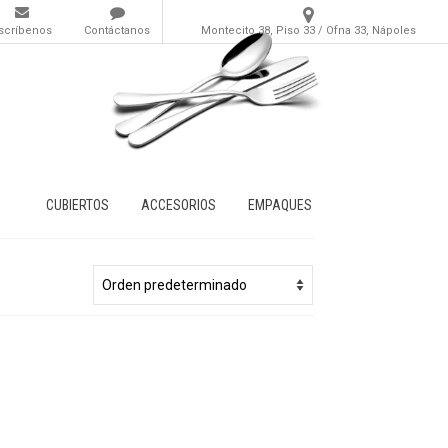
scríbenos
Contáctanos
Montecito 38, Piso 33 / Ofna 33, Nápoles
CUBIERTOS
ACCESORIOS
EMPAQUES