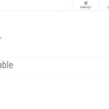
Catálogo
E
s
able