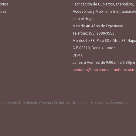
orios
Fabricación de Cubiertos, Utensilios,
ues
Accesorios y Mobiliario; Institucional
para el Hogar
Más de 40 Años de Experiecia
Teléfono:
(55) 9000-3550
Montecito 38, Piso 33 / Ofna 33, Náp
C.P. 03810, Benito Juárez
CDMX
Lunes a Viernes de 9:00am a 6:30pm
contacto@movenmanufacturas.com
ución de Artículos de Cocina | Cubiertos, Utensilios, Mobiliario y Accesorios