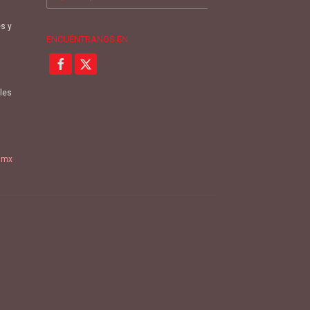
por:
es y
ENCUÉNTRANOS EN
oles
.mx