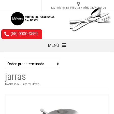
Montecito 38, Piso 33 / Ofna 33, Nápoles
(55) 9000-3550
MENÚ
Cubiertos
Accesorios
jarras
Empaques
Mostrando el único resultado