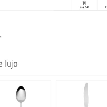
Catálogo
E
s
 lujo