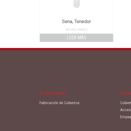
Sena, Tenedor
NO VALORADO
LEER MÁS
TE OFRECEMOS
SECC
Fabricación de Cubiertos
Cubier
Acces
Empaq