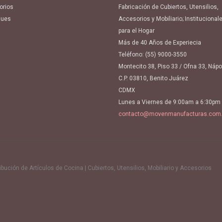
orios
Fabricación de Cubiertos, Utensilios,
ues
Accesorios y Mobiliario; Institucional
para el Hogar
Más de 40 Años de Experiecia
Teléfono:
(55) 9000-3550
Montecito 38, Piso 33 / Ofna 33, Náp
C.P. 03810, Benito Juárez
CDMX
Lunes a Viernes de 9:00am a 6:30pm
contacto@movenmanufacturas.com
ución de Artículos de Cocina | Cubiertos, Utensilios, Mobiliario y Accesorios