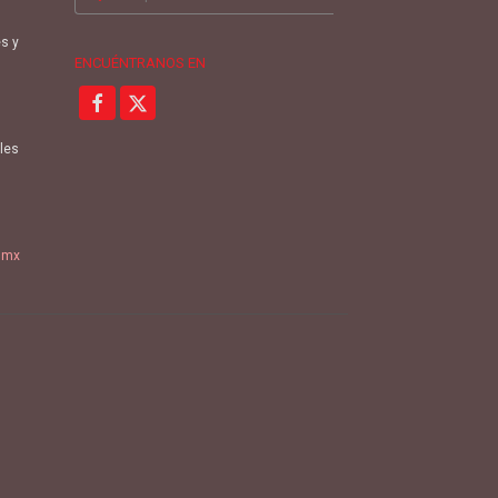
por:
es y
ENCUÉNTRANOS EN
oles
.mx