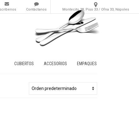
scríbenos
Contáctanos
Montecito 38, Piso 33 / Ofna 33, Nápoles
CUBIERTOS
ACCESORIOS
EMPAQUES