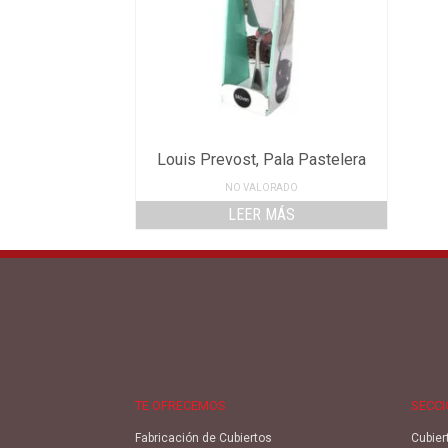
Louis Prevost, Pala Pastelera
NO VALORADO
LEER MÁS
TE OFRECEMOS
SECC
Fabricación de Cubiertos
Cubier