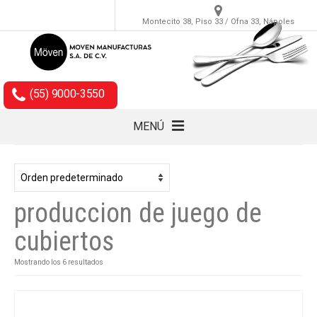
Montecito 38, Piso 33 / Ofna 33, Nápoles
(55) 9000-3550
MENÚ
Cubiertos
Accesorios
produccion de juego de
Empaques
cubiertos
Mostrando los 6 resultados