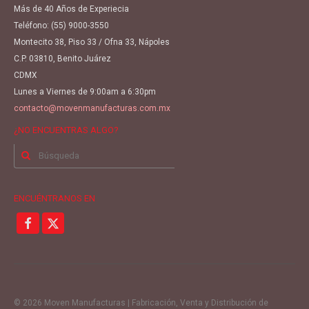
Más de 40 Años de Experiecia
Teléfono:
(55) 9000-3550
Montecito 38, Piso 33 / Ofna 33, Nápoles
C.P. 03810, Benito Juárez
CDMX
Lunes a Viernes de 9:00am a 6:30pm
contacto@movenmanufacturas.com.mx
¿NO ENCUENTRAS ALGO?
Buscar
por:
ENCUÉNTRANOS EN
© 2026 Moven Manufacturas | Fabricación, Venta y Distribución de