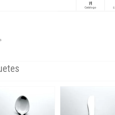
Catálogo
E
s
uetes