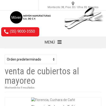
Montecito 38, Piso 33 / Ofna 33, Nápoles
(55) 9000-3550
MENÚ
Cubiertos
Accesorios
venta de cubiertos al
Empaques
mayoreo
Mostrando los 9 resultados