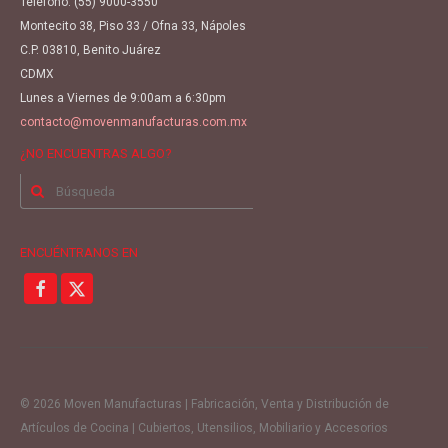
Teléfono:
(55) 9000-3550
Montecito 38, Piso 33 / Ofna 33, Nápoles
C.P. 03810, Benito Juárez
CDMX
Lunes a Viernes de 9:00am a 6:30pm
contacto@movenmanufacturas.com.mx
¿NO ENCUENTRAS ALGO?
Buscar
por:
ENCUÉNTRANOS EN
© 2026 Moven Manufacturas | Fabricación, Venta y Distribución de
Artículos de Cocina | Cubiertos, Utensilios, Mobiliario y Accesorios