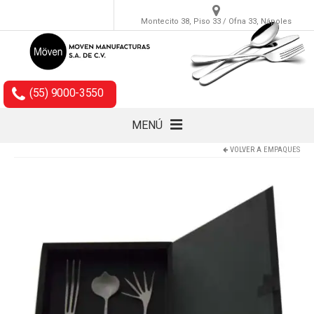
Montecito 38, Piso 33 / Ofna 33, Nápoles
(55) 9000-3550
MENÚ
VOLVER A
EMPAQUES
Cubiertos
Accesorios
Empaques