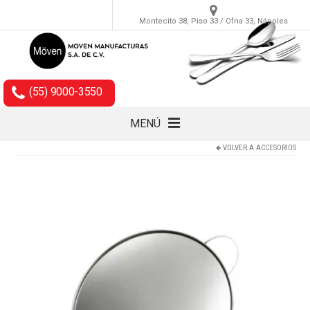
Montecito 38, Piso 33 / Ofna 33, Nápoles
(55) 9000-3550
MENÚ
VOLVER A
ACCESORIOS
Cubiertos
Accesorios
Empaques