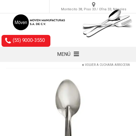
Montecito 38, Piso 33 / Ofna 33, Nápoles
(55) 9000-3550
MENÚ
VOLVER A
CUCHARA ARROCERA
Cubiertos
Accesorios
Empaques