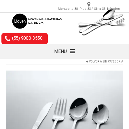
Montecito 38, Piso 33 / Ofna 33, Nápoles
(55) 9000-3550
MENÚ
VOLVER A
SIN CATEGORÍA
Cubiertos
Accesorios
Empaques