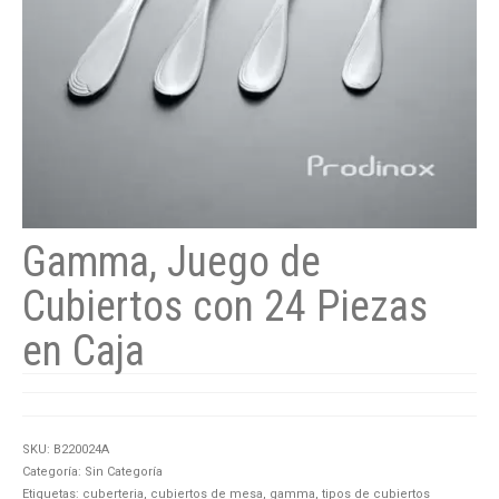
Gamma, Juego de
Cubiertos con 24 Piezas
en Caja
SKU:
B220024A
Categoría:
Sin Categoría
Etiquetas:
cuberteria
,
cubiertos de mesa
,
gamma
,
tipos de cubiertos