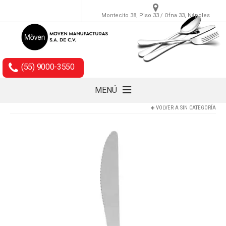
Montecito 38, Piso 33 / Ofna 33, Nápoles
(55) 9000-3550
MENÚ
VOLVER A
SIN CATEGORÍA
Cubiertos
Accesorios
Empaques