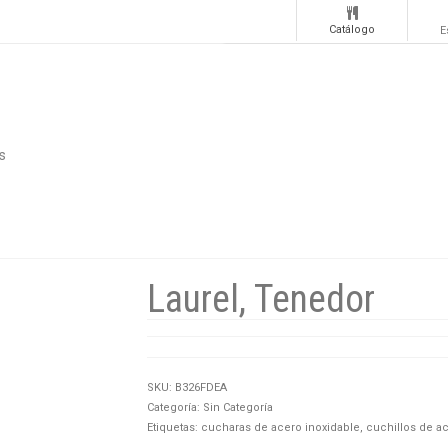
Catálogo
E
s
Laurel, Tenedor
SKU:
B326FDEA
Categoría:
Sin Categoría
Etiquetas:
cucharas de acero inoxidable
,
cuchillos de a