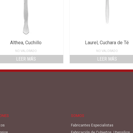
Althea, Cuchillo
Laurel, Cuchara de Té
NO VALORADO
NO VALORADO
LEER MÁS
LEER MÁS
IONES
SOMOS
tos
Fabricantes Especialistas
orios
Fabricación de Cubiertos, Utensilios,