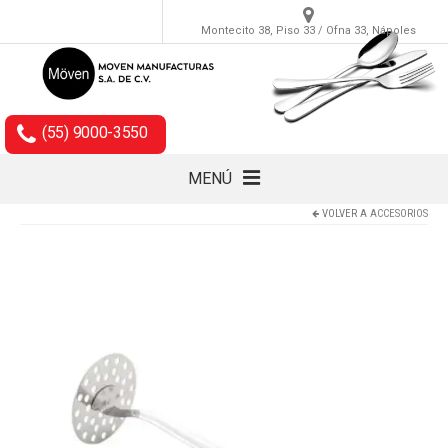
Montecito 38, Piso 33 / Ofna 33, Nápoles
(55) 9000-3550
MENÚ
VOLVER A
ACCESORIOS
Cubiertos
Accesorios
Empaques