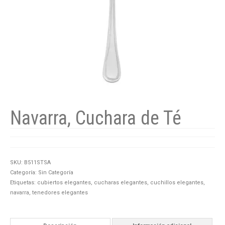
Navarra, Cuchara de Té
SKU:
B511STSA
Categoría:
Sin Categoría
Etiquetas:
cubiertos elegantes
,
cucharas elegantes
,
cuchillos elegantes
,
navarra
,
tenedores elegantes