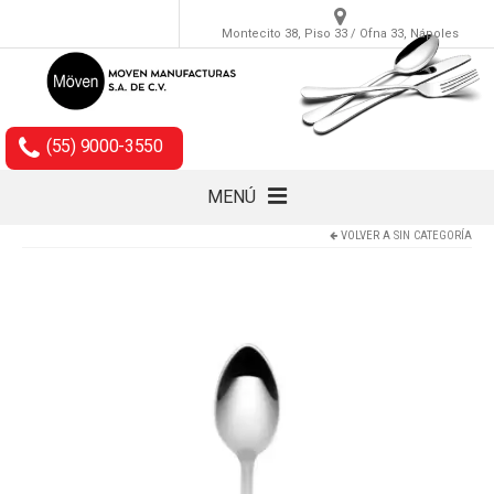
Montecito 38, Piso 33 / Ofna 33, Nápoles
(55) 9000-3550
MENÚ
VOLVER A
SIN CATEGORÍA
Cubiertos
Accesorios
Empaques