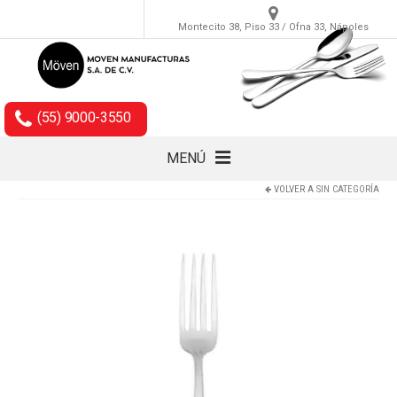
Montecito 38, Piso 33 / Ofna 33, Nápoles
(55) 9000-3550
MENÚ
VOLVER A
SIN CATEGORÍA
Cubiertos
Accesorios
Empaques