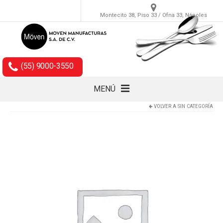
Montecito 38, Piso 33 / Ofna 33, Nápoles
(55) 9000-3550
MENÚ
VOLVER A
SIN CATEGORÍA
Cubiertos
Accesorios
Empaques