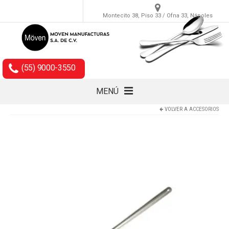
Montecito 38, Piso 33 / Ofna 33, Nápoles
(55) 9000-3550
MENÚ
VOLVER A
ACCESORIOS
Cubiertos
Accesorios
Empaques