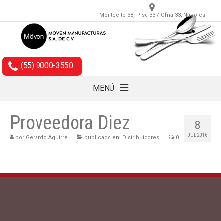
Montecito 38, Piso 33 / Ofna 33, Nápoles
(55) 9000-3550
MENÚ
Cubiertos
Proveedora Diez
8
Accesorios
JUL 2016
por
Gerardo Aguirre
|
publicado en:
Distribuidores
|
0
Empaques