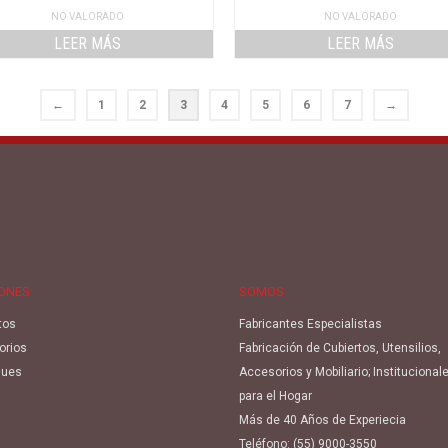
NO VALORADO
NO VALORADO
LEER MÁS
LEER MÁS
←
1
2
3
4
5
6
7
→
IONES
SOMOS
tos
Fabricantes Especialistas
orios
Fabricación de Cubiertos, Utensilios,
ues
Accesorios y Mobiliario; Institucional
para el Hogar
Más de 40 Años de Experiecia
Teléfono:
(55) 9000-3550