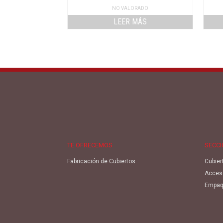
NO VALORADO
LEER MÁS
TE OFRECEMOS
SECC
Fabricación de Cubiertos
Cubier
Acces
Empaq