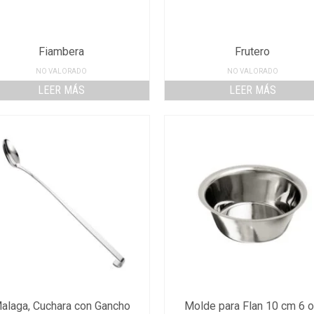
Fiambera
Frutero
NO VALORADO
NO VALORADO
LEER MÁS
LEER MÁS
alaga, Cuchara con Gancho
Molde para Flan 10 cm 6 