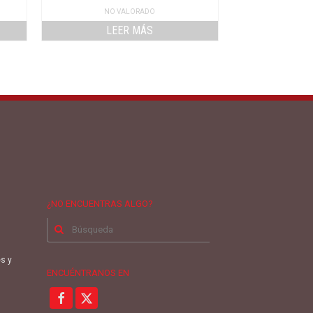
NO VALORADO
LEER MÁS
¿NO ENCUENTRAS ALGO?
Buscar
por:
es y
ENCUÉNTRANOS EN