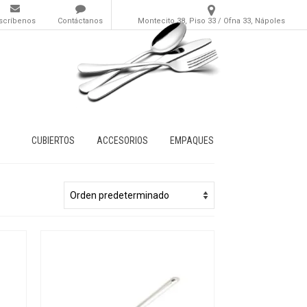
scríbenos
Contáctanos
Montecito 38, Piso 33 / Ofna 33, Nápoles
CUBIERTOS
ACCESORIOS
EMPAQUES