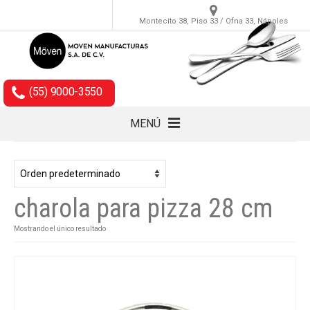
Montecito 38, Piso 33 / Ofna 33, Nápoles
(55) 9000-3550
MENÚ
Cubiertos
Accesorios
charola para pizza 28 cm
Empaques
Mostrando el único resultado