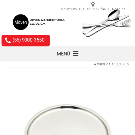
Montecito 38, Piso 33 / Ofna 33, Nápoles
(55) 9000-3550
MENÚ
VOLVER A
ACCESORIOS
Cubiertos
Accesorios
Empaques