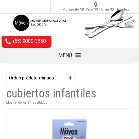
Montecito 38, Piso 33 / Ofna 33, Nápoles
(55) 9000-3550
MENÚ
Cubiertos
Accesorios
cubiertos infantiles
Empaques
Mostrando los 11 resultados