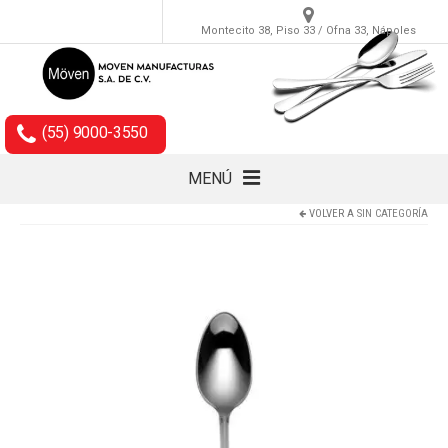
Montecito 38, Piso 33 / Ofna 33, Nápoles
(55) 9000-3550
MENÚ
VOLVER A
SIN CATEGORÍA
Cubiertos
Accesorios
Empaques