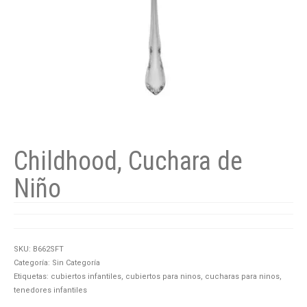
Childhood, Cuchara de
Niño
SKU:
B662SFT
Categoría:
Sin Categoría
Etiquetas:
cubiertos infantiles
,
cubiertos para ninos
,
cucharas para ninos
,
tenedores infantiles