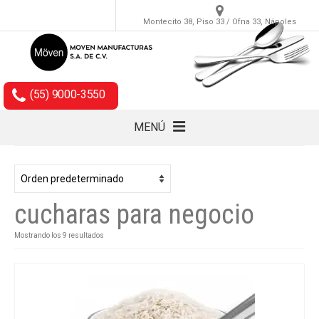
Montecito 38, Piso 33 / Ofna 33, Nápoles
(55) 9000-3550
MENÚ
Cubiertos
Accesorios
cucharas para negocio
Empaques
Mostrando los 9 resultados