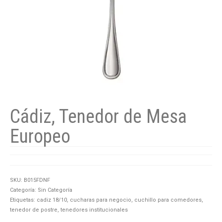
Cádiz, Tenedor de Mesa
Europeo
SKU:
B015FDNF
Categoría:
Sin Categoría
Etiquetas:
cadiz 18/10
,
cucharas para negocio
,
cuchillo para comedores
,
tenedor de postre
,
tenedores institucionales