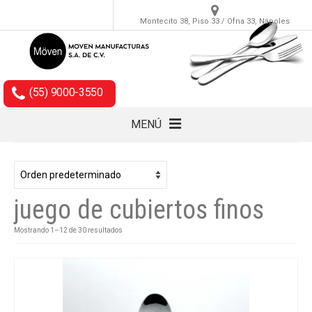
Montecito 38, Piso 33 / Ofna 33, Nápoles
(55) 9000-3550
MENÚ
Cubiertos
Accesorios
juego de cubiertos finos
Empaques
Mostrando 1–12 de 30 resultados