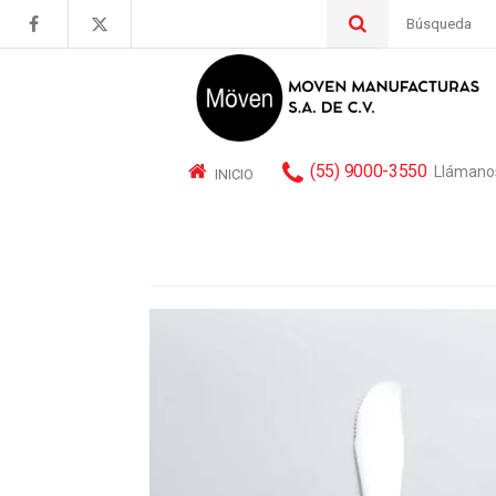
Buscar
por:
(55) 9000-3550
Llámano
INICIO