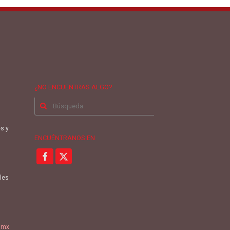
¿NO ENCUENTRAS ALGO?
Buscar
por:
es y
ENCUÉNTRANOS EN
oles
.mx