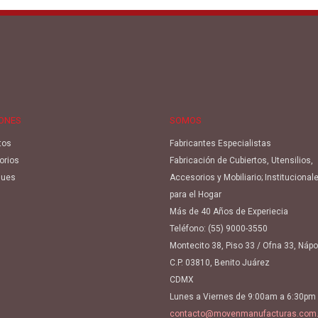
IONES
SOMOS
tos
Fabricantes Especialistas
orios
Fabricación de Cubiertos, Utensilios,
ues
Accesorios y Mobiliario; Institucional
para el Hogar
Más de 40 Años de Experiecia
Teléfono:
(55) 9000-3550
Montecito 38, Piso 33 / Ofna 33, Náp
C.P. 03810, Benito Juárez
CDMX
Lunes a Viernes de 9:00am a 6:30pm
contacto@movenmanufacturas.com